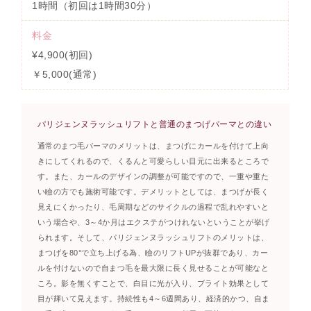
1時間（初回は1時間30分）
料金
¥4,900(初回)
￥5,000(通常)
パリジェンヌラッシュリフトと普通のまつげパーマとの違い
通常のまつ毛パーマのメリットは、まつげにカールを付けて上向
きにしてくれるので、くるんと可愛らしい目元に出来るところで
す。また、カールのデザインの調整が可能ですので、一重や重た
い瞼の方でも施術可能です。デメリットとしては、まつげが長く
見えにくかったり、毛周期などのサイクルの過程で乱れやすいと
いう場合や、3～4か月はエクステがつけれないということが挙げ
られます。そして、パリジェンヌラッシュリフトのメリットは、
まつげを80°で立ち上げる為、瞼のリフトUPが抜群であり、カー
ルを付けないので自まつ毛を最大限に長く見せることが可能なと
ころ。影を無くすことで、白目に光が入り、ブライト効果として
目が輝いて見えます。持続性も4～6週間あり、経済的かつ、自ま